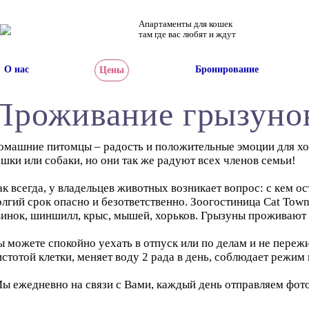
Апартаменты для кошек
там где вас любят и ждут
О нас
Бронирование
Цены
Проживание грызунов
омашние питомцы – радость и положительные эмоции для хоз
ошки или собаки, но они так же радуют всех членов семьи!
ак всегда, у владельцев животных возникает вопрос: с кем о
олгий срок опасно и безответственно. Зоогостиница Cat To
винок, шиншилл, крыс, мышей, хорьков. Грызуны проживают в
ы можете спокойно уехать в отпуск или по делам и не переж
истотой клетки, меняет воду 2 рада в день, соблюдает режим
ы ежедневно на связи с Вами, каждый день отправляем фото