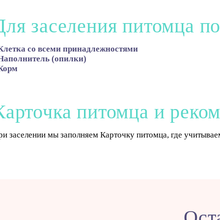
Для заселения питомца по
Клетка со всеми принадлежностями
Наполнитель (опилки)
Корм
Карточка питомца и реко
ри заселении мы заполняем Карточку питомца, где учитываем
Ост