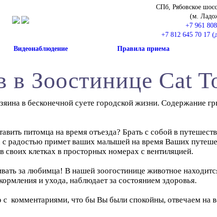
СПб, Рябовское шосс
(м. Ладо
+7 961 808
+7 812 645 70 17 (д
Видеонаблюдение
Правила приема
 в Зоостинице Cat 
яина в бесконечной суете городской жизни. Содержание гр
ставить питомца на время отъезда? Брать с собой в путешест
wn с радостью примет ваших малышей на время Ваших путеше
 своих клетках в просторных номерах с вентиляцией.
ивать за любимца! В нашей зоогостинице животное находитс
 кормления и ухода, наблюдает за состоянием здоровья.
 с комментариями, что бы Вы были спокойны, отвечаем на в