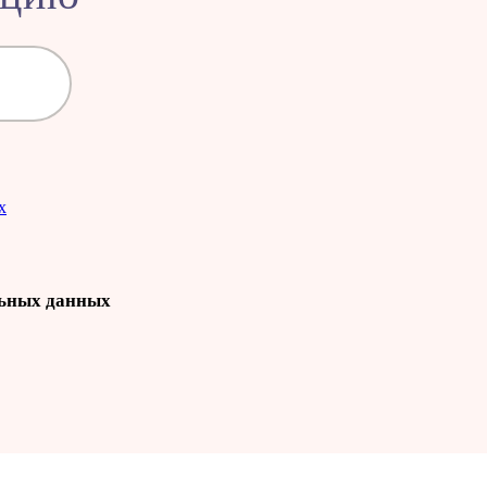
х
ьных данных