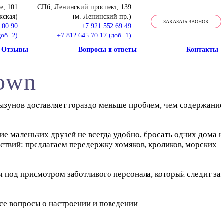
е, 101
СПб, Ленинский проспект, 139
жская)
(м. Ленинский пр.)
ЗАКАЗАТЬ ЗВОНОК
 00 90
+7 921 552 69 49
об. 2)
+7 812 645 70 17 (доб. 1)
Отзывы
Вопросы и ответы
Контакты
Town
ызунов доставляет гораздо меньше проблем, чем содержани
вие маленьких друзей не всегда удобно, бросать одних дома 
ствий: предлагаем передержку хомяков, кроликов, морских
я под присмотром заботливого персонала, который следит за
се вопросы о настроении и поведении